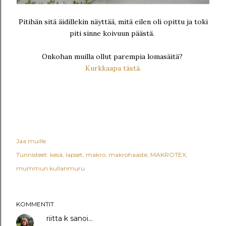
Pitihän sitä äidillekin näyttää, mitä eilen oli opittu ja toki
piti sinne koivuun päästä.
Onkohan muilla ollut parempia lomasäitä?
Kurkkaapa tästä.
Jaa muille
Tunnisteet:
kesä
lapset
makro
makrohaaste
MAKROTEX
mummun kullanmuru
KOMMENTIT
riitta k
sanoi…