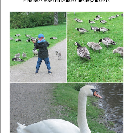
Pikkumies innostui kaikista linnunpoikasista.