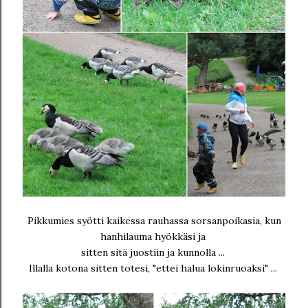
Pikkumies syötti kaikessa rauhassa sorsanpoikasia, kun
hanhilauma hyökkäsi ja
sitten sitä juostiin ja kunnolla ...
Illalla kotona sitten totesi, "ettei halua lokinruoaksi" ...