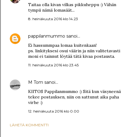
Taitaa olla kivan vilkas pikkuheppu :) Vähän
tympii nämä lomasäät...
8. heinäkuuta 2016 klo 14.23
pappilanmummo
sanoi…
Ei hassummpaa lomaa kuitenkaan!
ps. linkityksesi osui väärin ja niin valitetavasti
moni ei tainnut löytää tätä kivaa postausta.
11. heinäkuuta 2016 klo 23.45
M Tom
sanoi…
KIITOS Pappilanmummo :) Sitä kun väsyneenä
tekee postauksen, niin on sattunut aika paha
virhe :)
12. heinäkuuta 2016 klo 0.00
LÄHETÄ KOMMENTTI